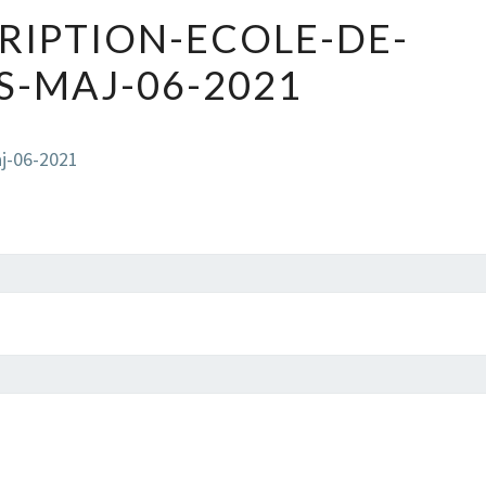
FICHE-
CRIPTION-ECOLE-DE-
INSCRIPTION-
S-MAJ-06-2021
ECOLE-
DE-
TENNIS-
aj-06-2021
MAJ-
06-
2021