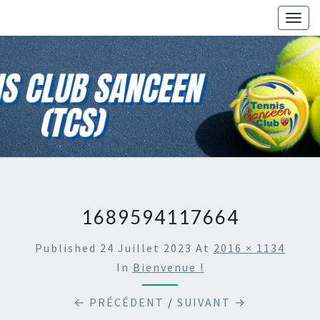
Togg
navig
1689594117664
Published
24 Juillet 2023
At
2016 × 1134
In
Bienvenue !
← PRÉCÉDENT
/
SUIVANT →