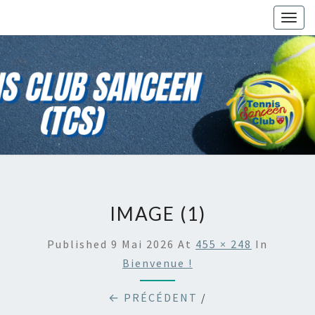
Togg
navig
IMAGE (1)
Published
9 Mai 2026
At
455 × 248
In
Bienvenue !
← PRÉCÉDENT
/